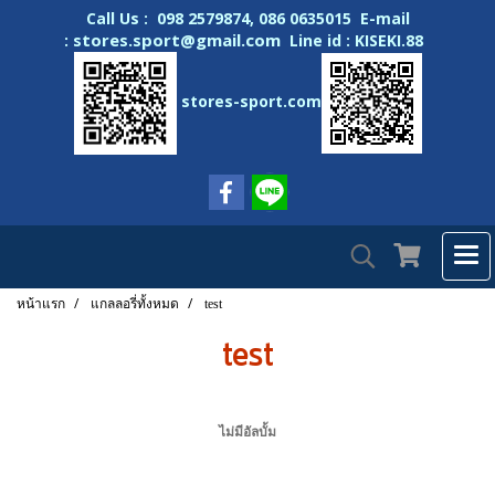
Call Us : 098 2579874, 086 0635015 E-mail
stores.sport@gmail.com
:
Line id : KISEKI.88
stores-sport.com
หน้าแรก
แกลลอรี่ทั้งหมด
test
test
ไม่มีอัลบั้ม