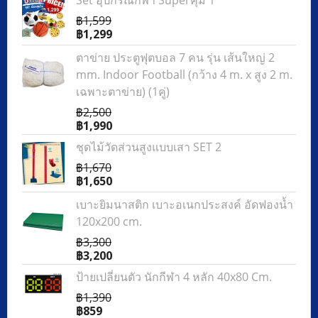
Set อุปกรณ์กีฬา Superคุ้ม 1
฿1,599
฿1,299
ตาข่าย ประตูฟุตบอล 7 คน รุ่น เส้นใหญ่ 2
mm. Indoor Football (กว้าง 4 m. x สูง 2 m.
เฉพาะตาข่าย) (1คู่)
฿2,500
฿1,990
ชุดไม้วัดส่วนสูงแบบเสา SET 2
฿1,670
฿1,650
เบาะยิมนาสติก เบาะอเนกประสงค์ อัดฟองน้ำ
120x200 cm.
฿3,300
฿3,200
ป้ายเปลี่ยนตัว นักกีฬา 4 หลัก 40x80 Cm.
฿1,390
฿859