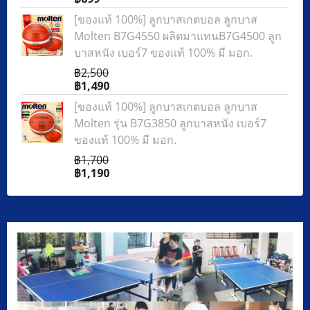
[ของแท้ 100%] ลูกบาสเกตบอล ลูกบาส
Molten B7G4550 ผลิตมาแทนB7G4500 ลูก
บาสหนัง เบอร์7 ของแท้ 100% มี มอก.
฿2,500
฿1,490
[ของแท้ 100%] ลูกบาสเกตบอล ลูกบาส
Molten รุ่น B7G3850 ลูกบาสหนัง เบอร์7
ของแท้ 100% มี มอก.
฿1,700
฿1,190