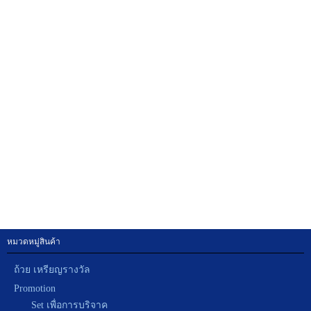
หมวดหมู่สินค้า
ถ้วย เหรียญรางวัล
Promotion
Set เพื่อการบริจาค