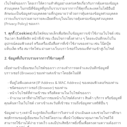
เว็บไซต์ของเรา โดยเราให้ความสำคัญอย่างเคร่งครัดเกี่ยวกับการคุ้มครองข้อมูล
ส่วนบุคคล ในกรณีที่ข้อมูลที่ถูกเก็บรวบรวมจากการใช้คุกกี้และเทคโนโลยีอื่นมี
ลักษณะเป็นข้อมูลส่วนบุคคลตามที่กฎหมายว่าด้วยการคุ้มครองข้อมูลส่วนบุคคล
เราจะเก็บรวบรวมตามรายละเอียดที่ระบุในนโยบายคุ้มครองข้อมูลส่วนบุคคล
(Privacy Policy) ของเรา
1. คุกกี้ (Cookies)
คือไฟล์ขนาดเล็กเพื่อจัดเก็บข้อมูลการเข้าใช้งานเว็บไซต์ เช่น
วันเวลา ลิงค์ที่คลิก หน้าที่เข้าชม เงื่อนไขการตั้งค่าต่าง ๆ โดยจะบันทึกลงไปใน
อุปกรณ์คอมพิวเตอร์ หรือเครื่องมือสื่อสารที่เข้าใช้งานของท่าน เช่น โน๊ตบุ๊ค
แท็บเล็ต หรือ สมาร์ทโฟน ผ่านทางเว็บเบราว์เซอร์ในขณะที่ท่านเข้าสู่เว็บไซต์
2. ข้อมูลที่เก็บรวบรวมจากการใช้งานคุกกี้
เมื่อท่านเข้าเยี่ยมชมเว็บไซต์ของเรา เราจะทำการจดจำและบันทึกข้อมูลที่
บราวเซอร์ (Browser) ของท่านส่งเข้ามาโดยอัตโนมัติ
- ที่อยู่ไอพีแอดเดรส (IP Address & MAC Address) ของคอมพิวเตอร์ของท่าน
- ชนิดของบราวเซอร์ (Browser) ของท่าน
- หน้าเว็บไซต์ที่ท่านเข้าชม หรือติดตามในเว็บไซต์ของเรา
- จำนวนเวลาที่ท่านใช้ในการชมหน้าเว็บไซต์ดังกล่าว สินค้า บริการ หรือข้อมูลที่
คุณค้นหาในเว็บไซต์ เวลาเข้าและวันที่เข้าชม รวมถึงข้อมูลทางสถิติอื่น ๆ
ข้อมูลต่าง ๆ เหล่านี้ จะถูกจัดเก็บเพื่อการวิเคราะห์ ประเมินผล และช่วยในการศึกษา
พฤติกรรมของผู้เยี่ยมชมเว็บไซต์โดยรวม เพื่อนำไปพัฒนาคุณภาพเว็บไซต์ให้
สามารถใช้งานได้ง่าย รวดเร็ว และมีประสิทธิภาพยิ่งขึ้นเพื่อตรงตามความต้องการ