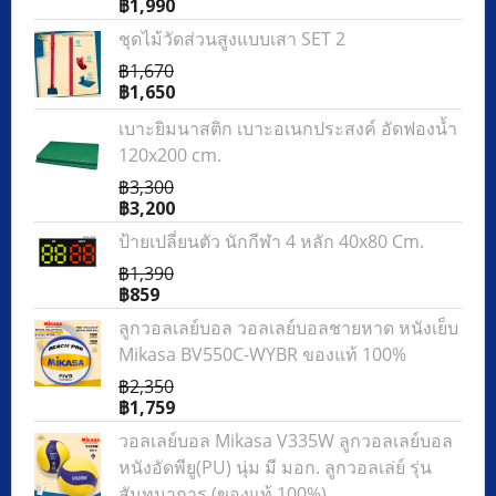
฿1,990
ชุดไม้วัดส่วนสูงแบบเสา SET 2
฿1,670
฿1,650
เบาะยิมนาสติก เบาะอเนกประสงค์ อัดฟองน้ำ
120x200 cm.
฿3,300
฿3,200
ป้ายเปลี่ยนตัว นักกีฬา 4 หลัก 40x80 Cm.
฿1,390
฿859
ลูกวอลเลย์บอล วอลเลย์บอลชายหาด หนังเย็บ
Mikasa BV550C-WYBR ของแท้ 100%
฿2,350
฿1,759
วอลเลย์บอล Mikasa V335W ลูกวอลเลย์บอล
หนังอัดพียู(PU) นุ่ม มี มอก. ลูกวอลเล่ย์ รุ่น
สันทนาการ (ของแท้ 100%)