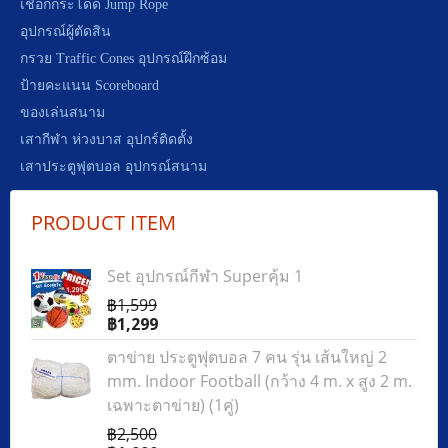
เชือกกระโดด Jump Rope
อุปกรณ์ผู้ตัดสิน
กรวย Traffic Cones อุปกรณ์ฝึกซ้อม
ป้ายคะแนน Scoreboard
ของเล่นสนาม
เสากีฬา ห่วงบาส อุปกร์ติดตั้ง
เสาประตูฟุตบอล อุปกรณ์สนาม
PRODUCT ITEM
Set อุปกรณ์กีฬา Superคุ้ม 1
฿1,599
฿1,299
ตาข่าย ประตูฟุตบอล 7 คน รุ่น เส้นใหญ่ 2
mm. Indoor Football (กว้าง 4 m. x สูง 2 m.
เฉพาะตาข่าย) (1คู่)
฿2,500