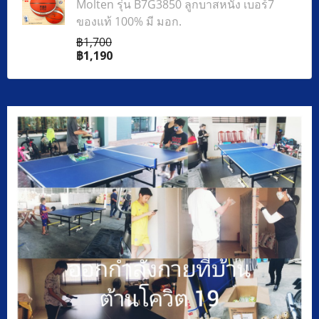
Molten รุ่น B7G3850 ลูกบาสหนัง เบอร์7
ของแท้ 100% มี มอก.
฿1,700
฿1,190