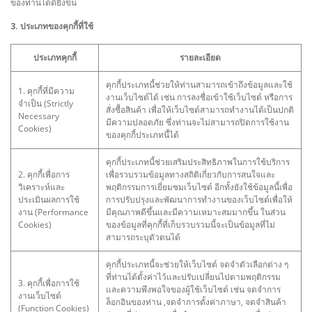
ของท่านได้ดียิ่งขึ้น
3. ประเภทของคุกกี้ที่ใช้
ประเภทคุกกี้
รายละเอียด
คุกกี้ประเภทนี้ช่วยให้ท่านสามารถเข้าถึงข้อมูลและใช้
1. คุกกี้ที่มีความ
งานเว็บไซต์ได้ เช่น การลงชื่อเข้าใช้เว็บไซต์ หรือการ
จำเป็น (Strictly
สั่งซื้อสินค้า เพื่อให้เว็บไซต์สามารถทำงานได้เป็นปกติ
Necessary
มีความปลอดภัย ซึ่งท่านจะไม่สามารถปิดการใช้งาน
Cookies)
ของคุกกี้ประเภทนี้ได้
คุกกี้ประเภทนี้ช่วยเสริมประสิทธิภาพในการใช้บริการ
2. คุกกี้เพื่อการ
เพื่อรวบรวมข้อมูลทางสถิติเกี่ยวกับการสนใจและ
วิเคราะห์และ
พฤติกรรมการเยี่ยมชมเว็บไซต์ อีกทั้งยังใช้ข้อมูลนี้เพื่อ
ประเมินผลการใช้
การปรับปรุงและพัฒนาการทำงานของเว็บไซต์เพื่อให้
งาน (Performance
มีคุณภาพดีขึ้นและมีความเหมาะสมมากขึ้น ในส่วน
Cookies)
ของข้อมูลที่คุกกี้ที่เก็บรวบรวมนี้จะเป็นข้อมูลที่ไม่
สามารถระบุตัวตนได้
คุกกี้ประเภทนี้จะช่วยให้เว็บไซต์ จดจำตัวเลือกต่าง ๆ
ที่ท่านได้ตั้งค่าไว้และปรับเปลี่ยนไปตามพฤติกรรม
3. คุกกี้เพื่อการใช้
และความพึงพอใจของผู้ใช้เว็บไซต์ เช่น จดจำการ
งานเว็บไซต์
ล็อกอินของท่าน ,จดจำการตั้งค่าภาษา, จดจำสินค้า
(Function Cookies)