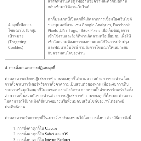
ล่าสุดที่ท่านเคยดู เพื่ออำนวยความสะดวกเมื่อท่าน
กลับเข้ามาใช้งานเว็บไซต์
คุกกี้ประเภทนี้เป็นคุกกี้ที่เกิดจากการเชื่อมโยงเว็บไซต์
4. คุกกี้เพื่อการ
ของบุคคลที่สาม เช่น Google Analytics, Facebook
โฆษณาไปยังกลุ่ม
Pixels ,LINE Tags, Tiktok Pixels เพื่อเก็บข้อมูลการ
เป้าหมาย
เข้าใช้งานและลิงก์ที่ท่านติดตามหรือเยี่ยมชม เพื่อให้
(Targeting
เข้าใจความต้องการของท่านและใช้ในการปรับปรุง
Cookies)
และพัฒนาเว็บไซต์ รวมถึงการโฆษณาให้เหมาะสม
กับความสนใจของท่าน
4. การตั้งค่าและการปฏิเสธคุกกี้
ท่านสามารถเลือกปฏิเสธการทำงานของคุกกี้ได้ตามความต้องการของท่าน โดย
การตั้งค่าเบราว์เซอร์หรือการตั้งค่าความเป็นส่วนตัวของท่าน เพื่อระงับการเก็บ
รวบรวมข้อมูลโดยคุกกี้ในอนาคต อย่างไรก็ตาม หากท่านตั้งค่าเบราว์เซอร์หรือตั้ง
ค่าความเป็นส่วนตัวของท่านด้วยการปฏิเสธการทำงานของคุกกี้ทั้งหมด ท่านอาจ
ไม่สามารถใช้งานฟังก์ชั่นบางอย่างหรือทั้งหมดบนเว็บไซต์ของเราได้อย่างมี
ประสิทธิภาพ
ท่านสามารถจัดการคุกกี้ในเบราว์เซอร์ของท่านได้โดยการตั้งค่า ด้วยวิธีการดังนี้
การตั้งค่าคุกกี้ใน
Chrome
การตั้งค่าคุกกี้ใน
และ
Safari
iOS
การตั้งค่าคุกกี้ใน
Internet Explorer