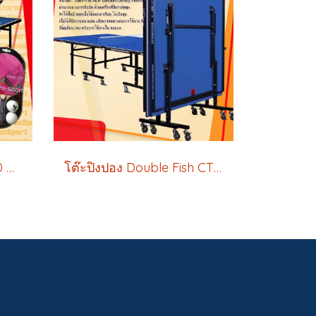
โต๊ะปิงปอง Dragonfly 20 mm. Promotion Set 2
โต๊ะปิงปอง Double Fish CT-1800 MDF 18 MM: คุณภาพระดับมืออาชีพมาตรฐานสากล