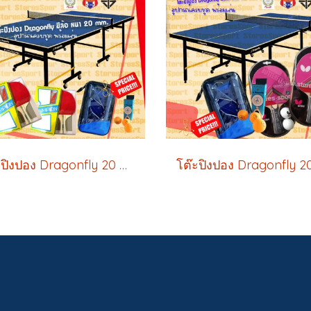
โต๊ะปิงปอง Dragonfly 20 mm. ฟรี ของแถมพิเศษ 4 รายการ