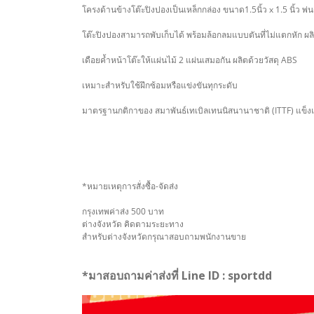
โครงด้านข้างโต๊ะปิงปองเป็นเหล็กกล่อง ขนาด1.5นิ้ว x 1.5 นิ้ว 
โต๊ะปิงปองสามารถพับเก็บได้ พร้อมล้อกลมแบบตันที่ไม่แตกหัก ผ
เดือยค้ำหน้าโต๊ะให้แผ่นไม้ 2 แผ่นเสมอกัน ผลิตด้วยวัสดุ ABS
เหมาะสำหรับใช้ฝึกซ้อมหรือแข่งขันทุกระดับ
มาตรฐานกติกาของ สมาพันธ์เทเบิลเทนนิสนานาชาติ (ITTF) แข
*หมายเหตุการสั่งซื้อ-จัดส่ง
กรุงเทพค่าส่ง 500 บาท
ต่างจังหวัด คิดตามระยะทาง
สำหรับต่างจังหวัดกรุณาสอบถามพนักงานขาย
*มาสอบถามค่าส่งที่ Line ID : sportdd