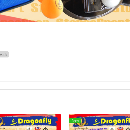
onfly
New