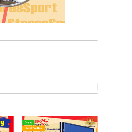
New
Best Seller