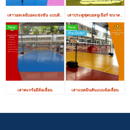
เสาวอลเลย์บอลแข่งขัน แบบฝังพื้น มาตรฐานแข่งขัน
เสาประตูฟุตบอลจูเนียร์ ขนาด 5.50 เมตร สูง 2.20 เมตร (7 คน)
New
New
Pre-Order
เสาตะกร้อมีล้อเลื่อน
เสาแบดมินตันแบบล้อเลื่อน