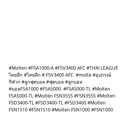
#Molten #F5A1000-A #F5V3400 AFC #THAI LEAGUE
ไทยลีก #ไทยลีก # F5V3400 AFC #molte #อุปกรณ์
กีฬาn #ลูกฟุตบอล #ฟุตบอล #ลูกบอล
#บอลF5A1000 #F5A5000 #F5A5000-TL #Molten
F5A5000-TL #Molten F5N3555 #F5N3555 #Molten
F5D3400-TL #F5D3400-TL #F5D3400 #Molten
F5N1510 #F5N1510 #Molten F5N1000 #F5N1000