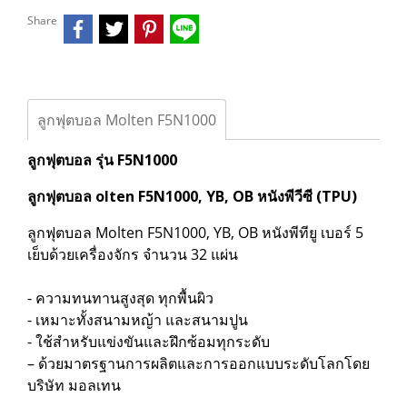
Share
ลูกฟุตบอล Molten F5N1000
ลูกฟุตบอล รุ่น F5N1000
ลูกฟุตบอล olten F5N1000, YB, OB หนังพีวีซี (TPU)
ลูกฟุตบอล Molten F5N1000, YB, OB หนังพีทียู เบอร์ 5
เย็บด้วยเครื่องจักร จำนวน 32 แผ่น
- ความทนทานสูงสุด ทุกพื้นผิว
- เหมาะทั้งสนามหญ้า และสนามปูน
- ใช้สำหรับแข่งขันและฝึกซ้อมทุกระดับ
– ด้วยมาตรฐานการผลิตและการออกแบบระดับโลกโดย
บริษัท มอลเทน