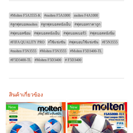
#Molten F5A3555-K
#molten F5A1000
molten F4A1000
#ลูกฟุตบอลmolten
#ลูกฟุตบอลหนังเย็บ
#ฟุตบอลราคาถูก
#ฟุตบอลซ้อม
#ฟุตบอลหนังเย็บ
#ฟุตบอลเบอร์5
#ฟุตบอลหนังนิ่ม
#FIFA QUALITY PRO
#ใช้แข่งขัน
#ฟุตบอบใช้แข่งขัน
#F5N3555
#molten F5N3555
#Molten F5N3555
#Molten F5D3400-TL
#F5D3400-TL
#Molten F5D3400
# F5D3400
สินค้าเกี่ยวข้อง
New
New