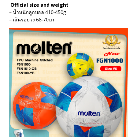
Official size and weight
– น้ำหนักลูกบอล 410-450g
– เส้นรอบวง 68-70cm