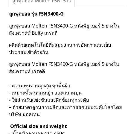
ลูกฟุตบอล Molten F5N1510
ลูกฟุตบอล รุ่น F5N3400-G
ลูกฟุตบอล Molten F5N3400-G หนังพียู เบอร์ 5 ยางใน
สังเคราะห์ Bulty เกรดดี
ผลิตด้วยเทคโนโลยีที่ผสมผสานการอัดกาวและเย็บ
ประกอบเข้าด้วยกัน
ลูกฟุตบอล Molten F5N3400-G หนังพียู เบอร์ 5 ยางใน
สังเคราะห์ เกรดดี
- ความทนทานสูงสุด ทุกพื้นผิว
- เหมาะทั้งสนามหญ้า และสนามปูน
- ใช้สำหรับแข่งขันและฝึกซ้อมทุกระดับ
– ด้วยมาตรฐานการผลิตและการออกแบบระดับโลกโดย
บริษัท มอลเทน
Official size and weight
– น้ำหนักลูกบอล 410-450g