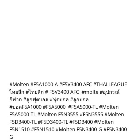
#Molten #F5A1000-A #F5V3400 AFC #THAI LEAGUE
ไทยลีก #ไทยลีก # F5V3400 AFC #molte #อุปกรณ์
กีฬาn #ลูกฟุตบอล #ฟุตบอล #ลูกบอล
#บอลF5A1000 #F5A5000 #F5A5000-TL #Molten
F5A5000-TL #Molten F5N3555 #F5N3555 #Molten
F5D3400-TL #F5D3400-TL #F5D3400 #Molten
F5N1510 #F5N1510 #Molten F5N3400-G #F5N3400-
G