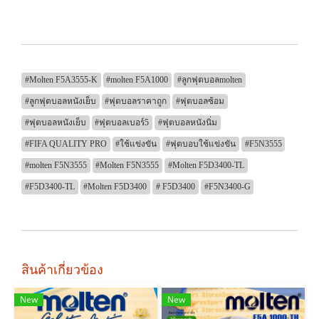
#Molten F5A3555-K
#molten F5A1000
#ลูกฟุตบอลmolten
#ลูกฟุตบอลหนังเย็บ
#ฟุตบอลราคาถูก
#ฟุตบอลซ้อม
#ฟุตบอลหนังเย็บ
#ฟุตบอลเบอร์5
#ฟุตบอลหนังนิ่ม
#FIFA QUALITY PRO
#ใช้แข่งขัน
#ฟุตบอบใช้แข่งขัน
#F5N3555
#molten F5N3555
#Molten F5N3555
#Molten F5D3400-TL
#F5D3400-TL
#Molten F5D3400
# F5D3400
#F5N3400-G
สินค้าเกี่ยวข้อง
New
New