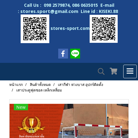
Call Us : 098 2579874, 086 0635015 E-mail
stores.sport@gmail.com
:
Line id : KISEKI.88
stores-sport.com
หน้าแรก
สินค้าทั้งหมด
เสากีฬา ห่วงบาส อุปกร์ติดตั้ง
เสาประตูฟุตซอล เหล็กเหลี่ยม
New