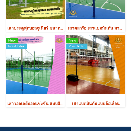
เสาประตูฟุตบอลจูเนียร์ ขนาด 5.50 เมตร สูง 2.20 เมตร (7 คน)
เสาตะกร้อ-เสาแบดมินตัน มาตรฐานการแข่งขัน แบบฝังพื้น
New
New
Pre-Order
Pre-Order
เสาวอลเลย์บอลแข่งขัน แบบฝังพื้น มาตรฐานแข่งขัน
เสาแบดมินตันแบบล้อเลื่อน