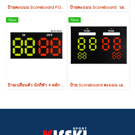
ป้ายคะแนน Scoreboard FOOTBALL
ป้ายคะแนน Scoreboard วอลเลย์บอล Volleyball
New
New
ป้ายเปลี่ยนตัว นักกีฬา 4 หลัก 40x80 Cm.
ป้าย Scoreboard คะแนน เอนกประสงค์ สำหรับบอกคะแนนการแข่งขันกีฬาต่างๆ