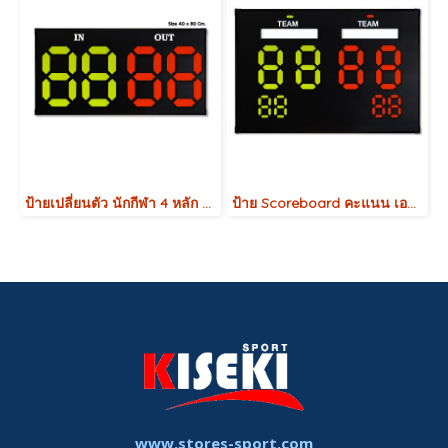
ป้ายเปลี่ยนตัว นักกีฬา 4 หลัก 40x80 Cm.
ป้าย Scoreboard คะแนน เอนกประสงค์ สำหรับบอกคะแนนการแข่งขันกีฬาต่างๆ
www.stores-sport.com