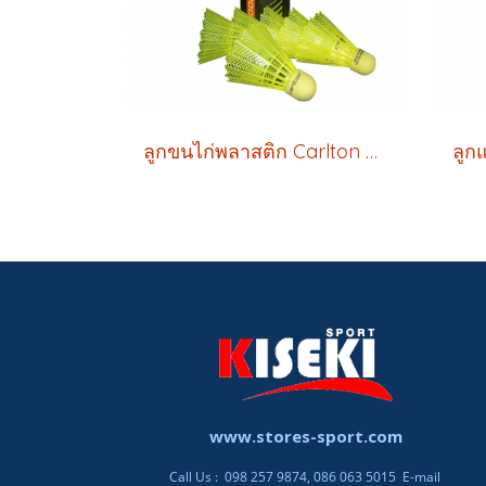
ลูกขนไก่พลาสติก Carlton T 800 (สีเหลือง) ของแท้100%
www.stores-sport.com
Call Us : 098 257 9874, 086 063 5015 E-mail