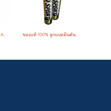
ลูกขนไก่ ลูกแบดมินตัน MAGNUM สีม่วง
ของแท้ 100% ลูกแบดมินตัน ลูกขนไก่ Grandsport รหัส 372940