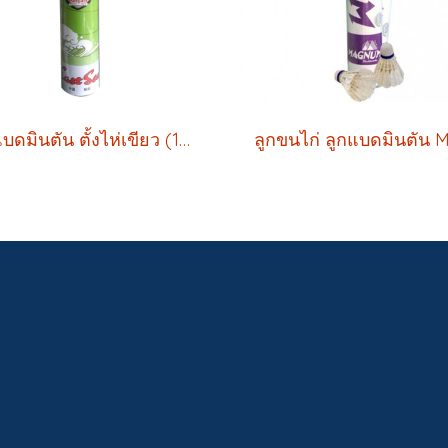
ลูกแบดมินตัน ตั้งไห่เขียว (1 หลอด บรรจุ 12 ลูก)ลูกแบดมินตัน