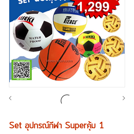
Set อุปกรณ์กีฬา Superคุ้ม 1