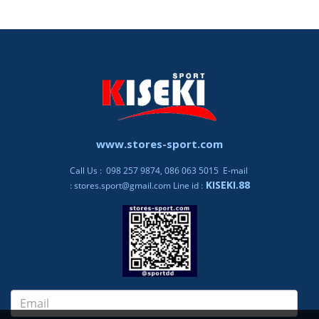
www.stores-sport.com
Call Us : 098 257 9874, 086 063 5015 E-mail
KISEKI.88
:
stores.sport@gmail.com
Line id :