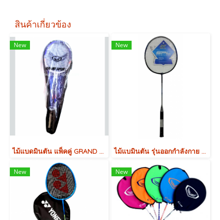
สินค้าเกี่ยวข้อง
New
New
ไม้แบดมินตัน แพ็คคู่ GRAND SPORT พร้อมกระเป๋าใส่ รหัส 372181 รุ่น Grand Sport รุ่น Eagler มี 2 สี
ไม้แบมินตัน รุ่นออกกำลังกาย SPL
New
New