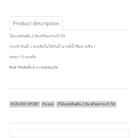
Product description
ไม้แบดมินตัน 2 อัน พร้อมกระเป๋าใส่
กระเป๋ากันน้ำ ( ตรงซิปไม่ได้กันน้ำอาจมีน้ำซึมตามซิป )
เฟรม + ก้านเหล็ก
สินค้าลิขสิทธิ์แท้ แกรนด์สปอร์ต
#GRAND SPORT
#Scepte
#ไม้แบดมินตัน 2 อัน พร้อมกระเป๋าใส่