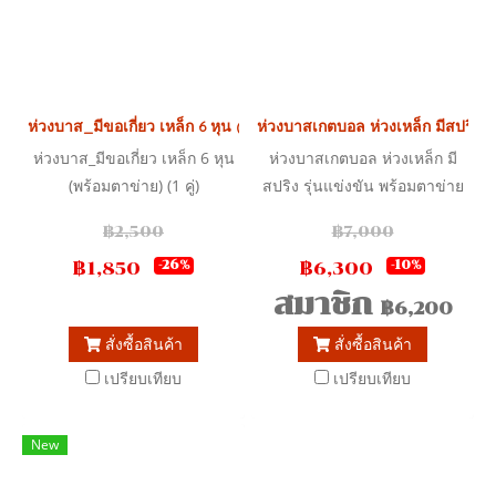
ห่วงบาส_มีขอเกี่ยว เหล็ก 6 หุน (พร้อมตาข่าย) (1 คู่)
ห่วงบาสเกตบอล ห่วงเหล็ก มีสปริง 
ห่วงบาส_มีขอเกี่ยว เหล็ก 6 หุน
ห่วงบาสเกตบอล ห่วงเหล็ก มี
(พร้อมตาข่าย) (1 คู่)
สปริง รุ่นแข่งขัน พร้อมตาข่าย
ของแท้ 100%
฿2,500
฿7,000
฿1,850
฿6,300
-26%
-10%
สมาชิก
฿6,200
-11%
สั่งซื้อสินค้า
สั่งซื้อสินค้า
เปรียบเทียบ
เปรียบเทียบ
New