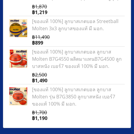
฿1,870
฿1,219
[ของแท้ 100%] ลูกบาสเกตบอล Streetball
Molten 3x3 ลูกบาสของแท้ มี มอก.
฿11,490
฿899
[ของแท้ 100%] ลูกบาสเกตบอล ลูกบาส
Molten B7G4550 ผลิตมาแทนB7G4500 ลูก
บาสหนัง เบอร์7 ของแท้ 100% มี มอก.
฿2,500
฿1,490
[ของแท้ 100%] ลูกบาสเกตบอล ลูกบาส
Molten รุ่น B7G3850 ลูกบาสหนัง เบอร์7
ของแท้ 100% มี มอก.
฿1,700
฿1,190