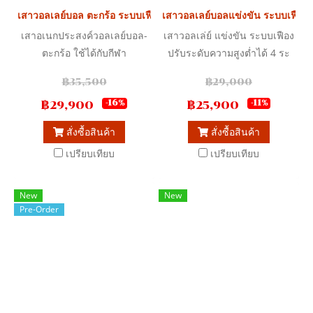
เสาวอลเลย์บอล ตะกร้อ ระบบเฟือง และแบดมินตัน มีล้อเลื่อน
เสาวอลเลย์บอลแข่งขัน ระบบเฟือง มี
เสาอเนกประสงค์วอลเลย์บอล-
เสาวอลเล่ย์ แข่งขัน ระบบเฟือง
ตะกร้อ ใช้ได้กับกีฬา
ปรับระดับความสูงต่ำได้ 4 ระ
วอลเลย์บอล, เซปักตะกร้อ และ
ดับไช้ได้กับก็พาวอลเล่ย์บอล
฿35,500
฿29,000
แบดมินตัน
฿29,900
฿25,900
-16%
-11%
สั่งซื้อสินค้า
สั่งซื้อสินค้า
เปรียบเทียบ
เปรียบเทียบ
New
New
Pre-Order