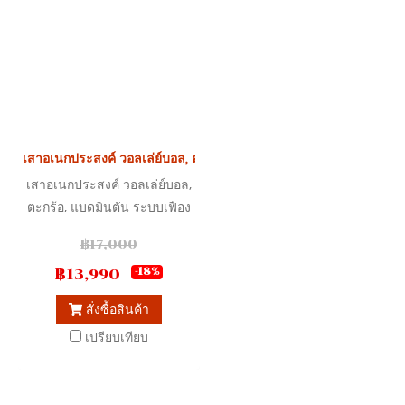
เสาอเนกประสงค์ วอลเล่ย์บอล, ตะกร้อ, แบดมินตัน ระบบเฟือง แบบฝังพื
เสาอเนกประสงค์ วอลเล่ย์บอล,
ตะกร้อ, แบดมินตัน ระบบเฟือง
แบบฝังพื้น เสาอเนกประสงค์
฿17,000
3In1
฿13,990
-18%
สั่งซื้อสินค้า
เปรียบเทียบ