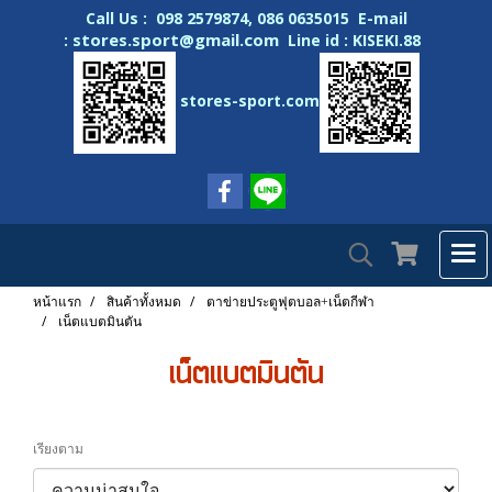
Call Us : 098 2579874, 086 0635015 E-mail
stores.sport@gmail.com
:
Line id : KISEKI.88
stores-sport.com
หน้าแรก
สินค้าทั้งหมด
ตาข่ายประตูฟุตบอล+เน็ตกีฬา
เน็ตแบตมินตัน
เน็ตแบตมินตัน
เรียงตาม