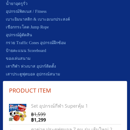
น้ำยาอุดรูรั่ว
อุปกรณ์ฟิตเนส / Fitness
เบาะยิมนาสติก & เบาะอเนกประสงค์
เชือกกระโดด Jump Rope
อุปกรณ์ผู้ตัดสิน
กรวย Traffic Cones อุปกรณ์ฝึกซ้อม
ป้ายคะแนน Scoreboard
ของเล่นสนาม
เสากีฬา ห่วงบาส อุปกร์ติดตั้ง
เสาประตูฟุตบอล อุปกรณ์สนาม
PRODUCT ITEM
Set อุปกรณ์กีฬา Superคุ้ม 1
฿1,599
฿1,299
ตาข่าย ประตูฟุตบอล 7 คน รุ่น เส้นใหญ่ 2