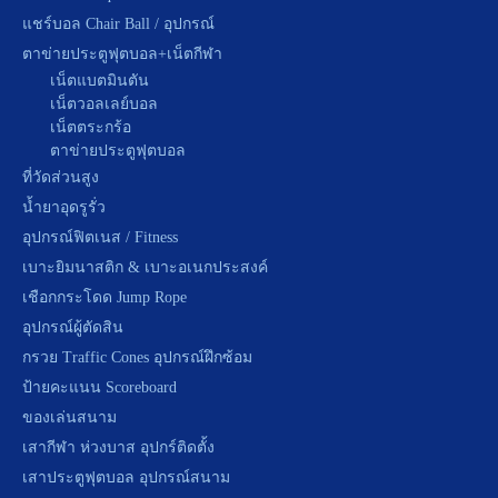
แชร์บอล Chair Ball / อุปกรณ์
ตาข่ายประตูฟุตบอล+เน็ตกีฬา
เน็ตแบตมินตัน
เน็ตวอลเลย์บอล
เน็ตตระกร้อ
ตาข่ายประตูฟุตบอล
ที่วัดส่วนสูง
น้ำยาอุดรูรั่ว
อุปกรณ์ฟิตเนส / Fitness
เบาะยิมนาสติก & เบาะอเนกประสงค์
เชือกกระโดด Jump Rope
อุปกรณ์ผู้ตัดสิน
กรวย Traffic Cones อุปกรณ์ฝึกซ้อม
ป้ายคะแนน Scoreboard
ของเล่นสนาม
เสากีฬา ห่วงบาส อุปกร์ติดตั้ง
เสาประตูฟุตบอล อุปกรณ์สนาม