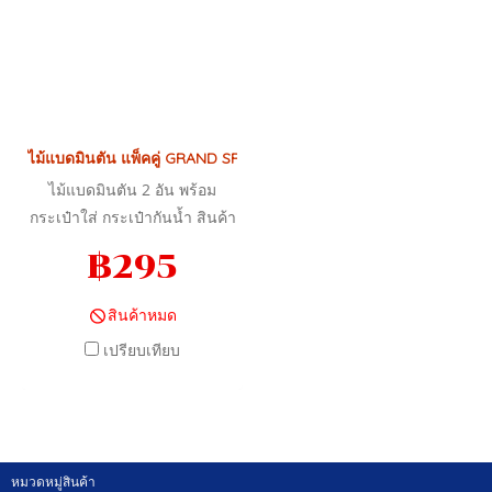
ไม้แบดมินตัน แพ็คคู่ GRAND SPORT พร้อมกระเป๋าใส่ รหัส 372181 รุ่น 
ไม้แบดมินตัน 2 อัน พร้อม
กระเป๋าใส่ กระเป๋ากันน้ำ สินค้า
ลิขสิทธิ์แท้ แกรนด์สปอร์ต
฿295
สินค้าหมด
เปรียบเทียบ
หมวดหมู่สินค้า