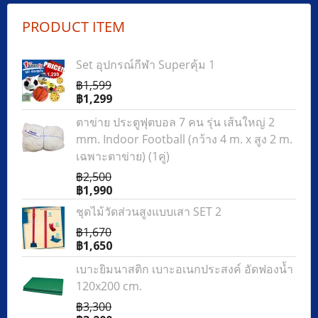
PRODUCT ITEM
Set อุปกรณ์กีฬา Superคุ้ม 1
฿1,599
฿1,299
ตาข่าย ประตูฟุตบอล 7 คน รุ่น เส้นใหญ่ 2
mm. Indoor Football (กว้าง 4 m. x สูง 2 m.
เฉพาะตาข่าย) (1คู่)
฿2,500
฿1,990
ชุดไม้วัดส่วนสูงแบบเสา SET 2
฿1,670
฿1,650
เบาะยิมนาสติก เบาะอเนกประสงค์ อัดฟองน้ำ
120x200 cm.
฿3,300