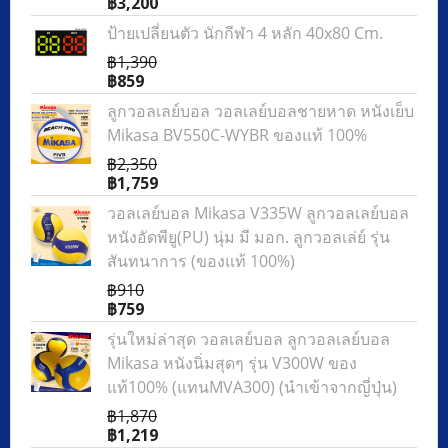
฿3,200
ป้ายเปลี่ยนตัว นักกีฬา 4 หลัก 40x80 Cm.
฿1,390
฿859
ลูกวอลเลย์บอล วอลเลย์บอลชายหาด หนังเย็บ
Mikasa BV550C-WYBR ของแท้ 100%
฿2,350
฿1,759
วอลเลย์บอล Mikasa V335W ลูกวอลเลย์บอล
หนังอัดพียู(PU) นุ่ม มี มอก. ลูกวอลเล่ย์ รุ่น
สันทนาการ (ของแท้ 100%)
฿910
฿759
รุ่นใหม่ล่าสุด วอลเลย์บอล ลูกวอลเลย์บอล
Mikasa หนังนิ่มสุดๆ รุ่น V300W ของ
แท้100% (แทนMVA300) (นำเข้าจากญี่ปุ่น)
฿1,870
฿1,219